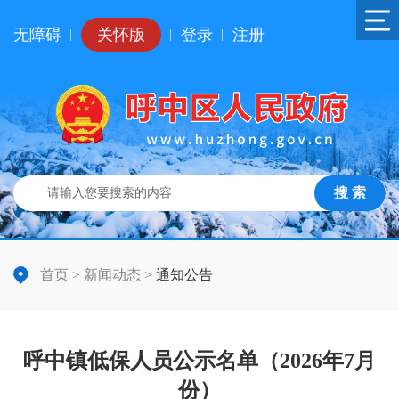
无障碍
关怀版
登录
注册
|
|
|
搜 索
首页
>
新闻动态
>
通知公告
呼中镇低保人员公示名单（2026年7月
份）