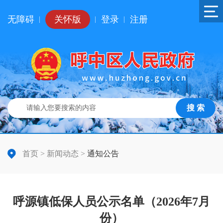
无障碍
关怀版
登录
注册
|
|
|
搜 索
首页
>
新闻动态
>
通知公告
呼源镇低保人员公示名单（2026年7月
份）