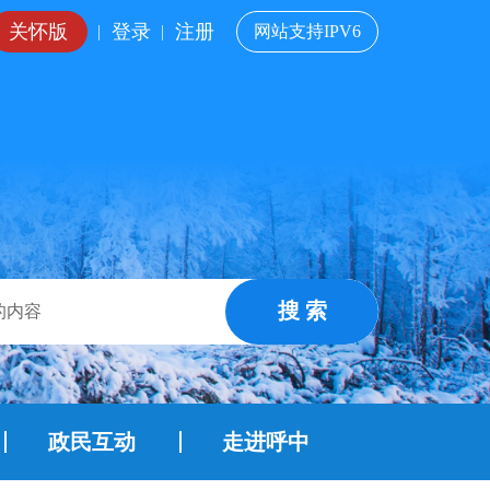
关怀版
登录
注册
|
|
网站支持IPV6
搜 索
政民互动
走进呼中