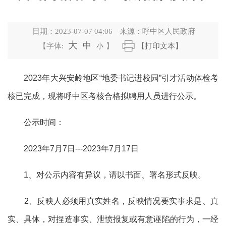
日期：
2023-07-07 04:06
来源：
呼中区人民政府
大
中
【字体:
小
】
【打印文本】
2023年大兴安岭地区“地委书记进校园”引才活动体检考
核已完成，现将呼中区考核合格拟聘用人员进行公示。
公示时间：
2023年
7
月
7
日
---2023
年
7
月
17
日
1、对公示内容有异议，请以书面、署名形式反映。
2、反映人必须用真实姓名，反映情况要实事求是、真
实、具体，对捏造事实、泄愤报复或有意诬陷的行为，一经