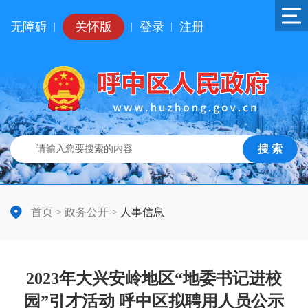
无障碍
关怀版
登录
注册
|
|
|
搜 索
首页
>
政务公开
>
人事信息
2023年大兴安岭地区“地委书记进校
园”引才活动 呼中区拟聘用人员公示