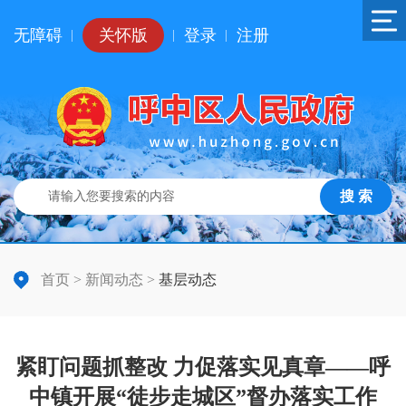
无障碍
关怀版
登录
注册
|
|
|
搜 索
首页
>
新闻动态
>
基层动态
紧盯问题抓整改 力促落实见真章——呼
中镇开展“徒步走城区”督办落实工作