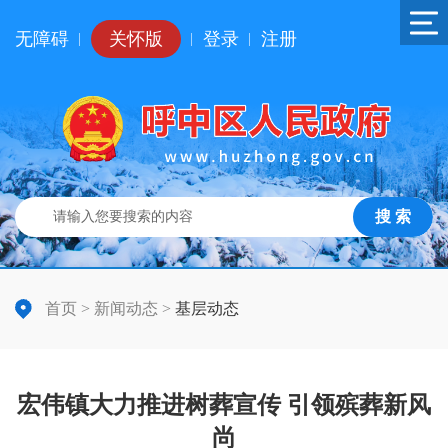
无障碍
关怀版
登录
注册
|
|
|
搜 索
首页
>
新闻动态
>
基层动态
宏伟镇大力推进树葬宣传 引领殡葬新风
尚