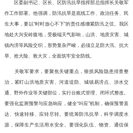
区委副书记、区长、区防汛抗旱指挥部总指挥长关敬军
作工作部署。他强调，防汛抗旱是底线工作、政治任务、民
生大事，要以“时时放心不下”的责任感绷紧防汛之弦。我区
地处大兴安岭腹地，受极端天气影响，山洪、地质灾害、城
镇内涝等风险交织，形势复杂严峻，必须立足防大汛、抗大
旱、抢大险、救大灾，全面筑牢安全防线。
关敬军要求，要聚焦关键重点，狠抓风险隐患排查整
治，紧盯山洪地质灾害、河道堤防、城镇易涝点、涉水交
通、野外作业等关键部位，实行台账式管理、闭环式整改。
要强化监测预警与应急响应，健全“叫应”机制，确保预警直
达、快速转移、应转尽转。要统筹防汛抗旱，科学调度水
源，保障生产生活用水安全。要强化队伍、物资、通信保