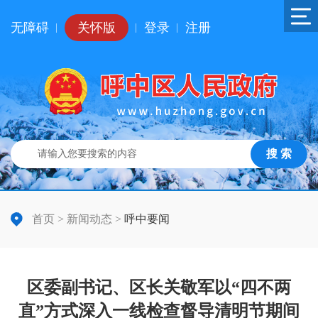
无障碍
关怀版
登录
注册
|
|
|
搜 索
首页
>
新闻动态
>
呼中要闻
区委副书记、区长关敬军以“四不两
直”方式深入一线检查督导清明节期间